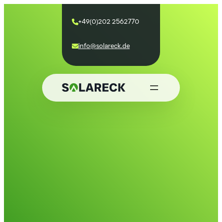
+49(0)202 2562770

info@solareck.de
