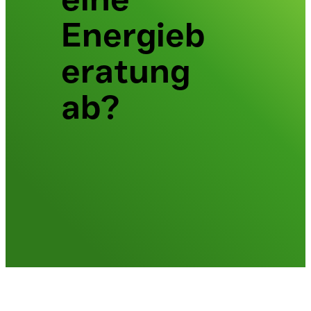
Energieb
eratung
ab?