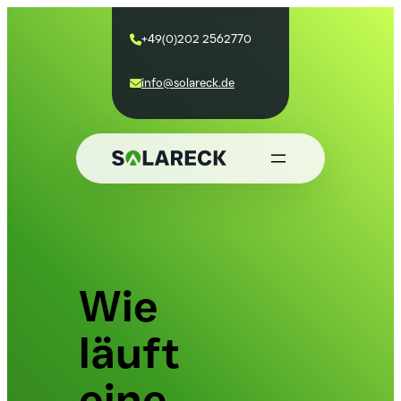
+49(0)202 2562770

info@solareck.de

Wie
läuft
eine