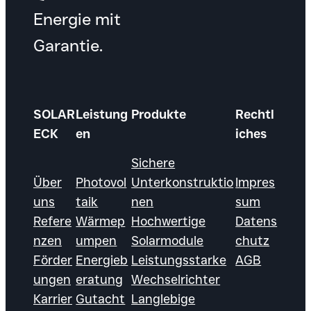
Energie mit
Garantie.
SOLAR
Leistung
Produkte
Rechtl
ECK
en
iches
Sichere
Über
Photovol
Unterkonstruktio
Impres
uns
taik
nen
sum
Refere
Wärmep
Hochwertige
Datens
nzen
umpen
Solarmodule
chutz
Förder
Energieb
Leistungsstarke
AGB
ungen
eratung
Wechselrichter
Karrier
Gutacht
Langlebige