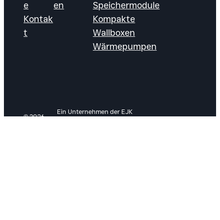
e
en
Speichermodule
Kontak
Kompakte
t
Wallboxen
Wärmepumpen
Ein Unternehmen der EJK
© 2026
Group &
Follow




SOLARECK
|
Schwesterunternehmen
us!
GmbH
der
ELTUS GmbH