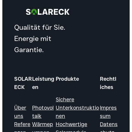
Qualität für Sie.
Energie mit
Garantie.
SOLAR
Leistung
Produkte
Rechtl
ECK
en
iches
Sichere
Über
Photovol
Unterkonstruktio
Impres
uns
taik
nen
sum
Refere
Wärmep
Hochwertige
Datens