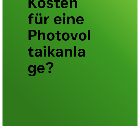
Kosten
für eine
Photovol
taikanla
ge?