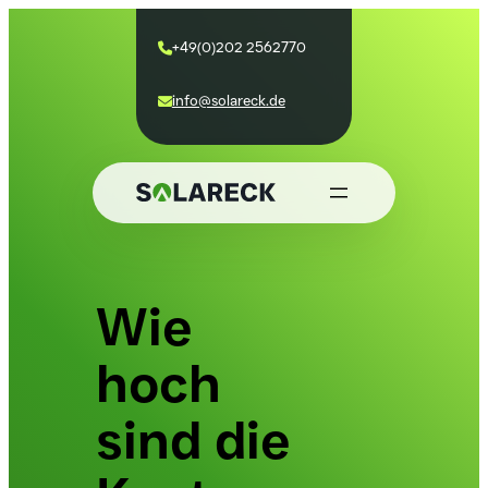
+49(0)202 2562770

info@solareck.de

Wie
hoch
sind die