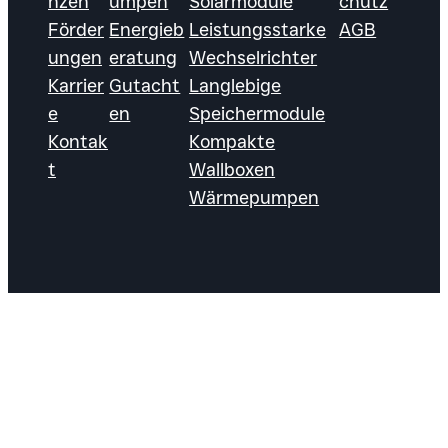
nzen
umpen
Solarmodule
chutz
Förder
Energieb
Leistungsstarke
AGB
ungen
eratung
Wechselrichter
Karrier
Gutacht
Langlebige
e
en
Speichermodule
Kontak
Kompakte
t
Wallboxen
Wärmepumpen
Ein Unternehmen der EJK
© 2026
Group &
Follow




SOLARECK
|
Schwesterunternehmen
us!
GmbH
der
ELTUS GmbH