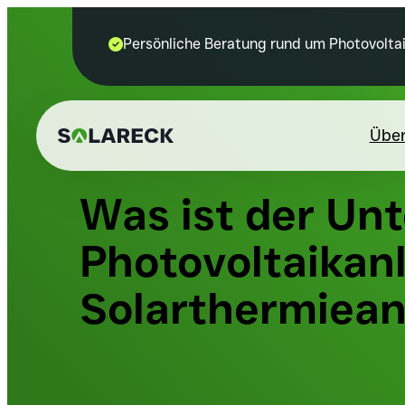
Persönliche Beratung rund um Photovol

Über
Was ist der Un
Photovoltaikan
Solarthermiean