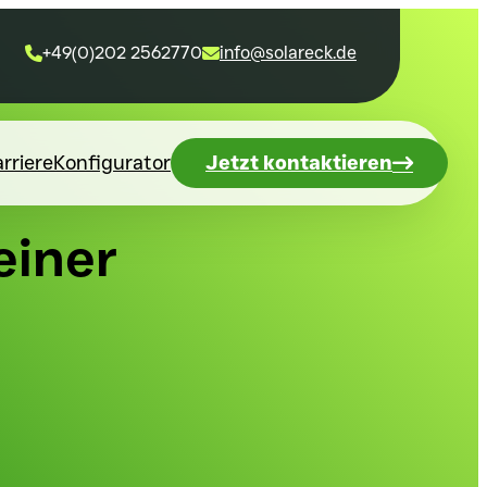
+49(0)202 2562770
info@solareck.de


rriere
Konfigurator
Jetzt kontaktieren
einer