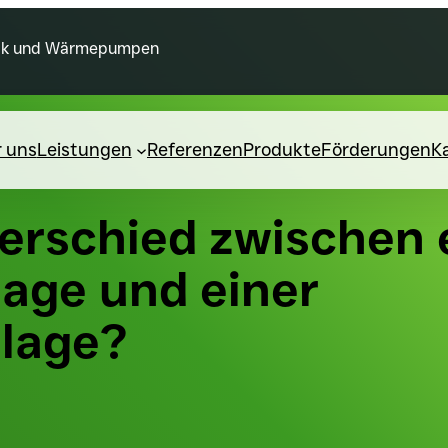
taik und Wärmepumpen
 uns
Leistungen
Referenzen
Produkte
Förderungen
Ka
terschied zwischen 
lage und einer
lage?