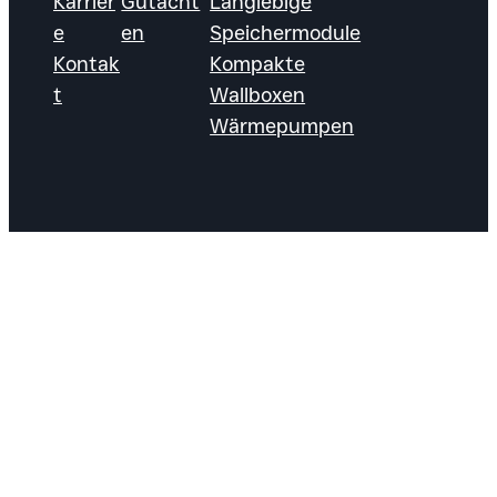
Karrier
Gutacht
Langlebige
e
en
Speichermodule
Kontak
Kompakte
t
Wallboxen
Wärmepumpen
Ein Unternehmen der EJK
© 2026
Group &
Follow




SOLARECK
|
Schwesterunternehmen
us!
GmbH
der
ELTUS GmbH