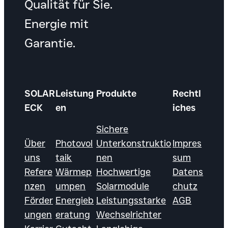
Qualität für Sie.
Energie mit
Garantie.
SOLAR
Leistung
Produkte
Rechtl
ECK
en
iches
Sichere
Über
Photovol
Unterkonstruktio
Impres
uns
taik
nen
sum
Refere
Wärmep
Hochwertige
Datens
nzen
umpen
Solarmodule
chutz
Förder
Energieb
Leistungsstarke
AGB
ungen
eratung
Wechselrichter