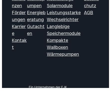
nzen
umpen
Solarmodule
chutz
Förder
Energieb
Leistungsstarke
AGB
ungen
eratung
Wechselrichter
Karrier
Gutacht
Langlebige
e
en
Speichermodule
Kontak
Kompakte
t
Wallboxen
Wärmepumpen
Ein Unternehmen der EJK
© 2026
Group &
Follow




SOLARECK
|
Schwesterunternehmen
us!
GmbH
der
ELTUS GmbH