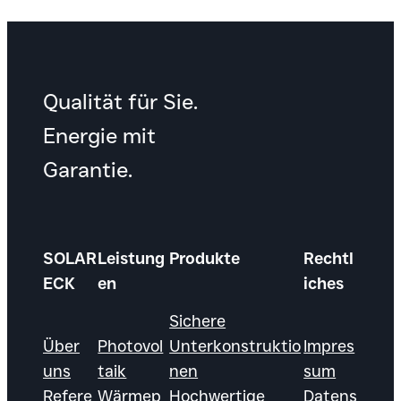
Qualität für Sie.
Energie mit
Garantie.
SOLAR
Leistung
Produkte
Rechtl
ECK
en
iches
Sichere
Über
Photovol
Unterkonstruktio
Impres
uns
taik
nen
sum
Refere
Wärmep
Hochwertige
Datens