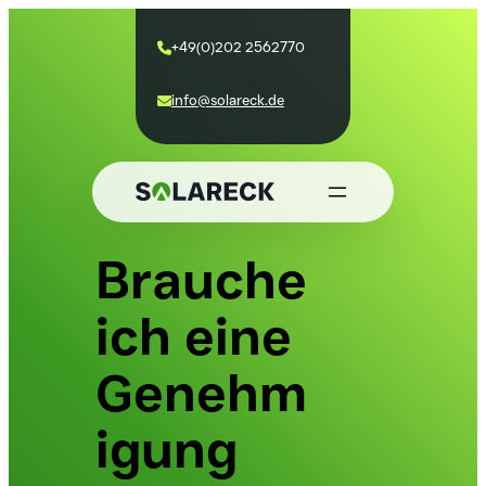
+49(0)202 2562770

info@solareck.de

Brauche
ich eine
Genehm
igung